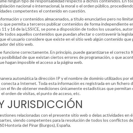
sume ningún tipo de responsabilidad respecto a dichos contenidos. En tod
slación nacional o internacional, la moral o el orden público, procediendo
ridades competentes el contenido en cuestión.
rmación y contenidos almacenados, a título enunciativo pero no limitati
dio que permita a terceros publicar contenidos de forma independiente
s 11 y 16 de la LSSICE, se pone a disposición de todos los usuarios, aut
 de todos aquellos contenidos que puedan afectar o contravenir la legisla
 que el usuario considere que existe en el sitio web algún contenido que 
ador del sitio web.
e funcione correctamente. En principio, puede garantizarse el correcto f
posibilidad de que existan ciertos errores de programación, o que acon
ue hagan imposible el acceso a la página web.
anera automática la dirección IP y el nombre de dominio utilizados por e
onecta a Internet. Toda esta información es registrada en un fichero de
 con el fin de obtener mediciones únicamente estadísticas que permitan 
 el orden de visitas, el punto de acceso, etc.
 Y JURISDICCIÓN
estiones relacionadas con el presente sitio web o delas actividades en él 
artes, siendo competentes para la resolución de todos los conflictos de
60 Hontoria del Pinar (Burgos), España.