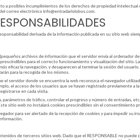
cto a posibles incumplimientos de los derechos de propiedad intelectual o
 del correo electrónico info@entradariolobos.com.
RESPONSABILIDADES
sponsabilidad derivada de la información publicada en su sitio web siem
 (pequeños archivos de información que el servidor envía al ordenador de 
scindibles para el correcto funcionamiento y visualización del sitio. Las
 más eficaz la navegación, y desaparecen al terminar la sesión del usuari
zarán para la recogida de los mismos.
 el servidor donde se encuentra la web reconozca el navegador utilizado 
mplo, el acceso de los usuarios que se hayan registrado previamente a l
egistrarse en cada visita.
a, parámetros de tráfico, controlar el progreso y número de entradas, et
ste sitio web no instalará cookies prescindibles sin el consentimiento pr
avegador para ser alertado de la recepción de cookies y para impedir su ins
información.
 contenidos de terceros sitios web. Dado que el RESPONSABLE no puede c