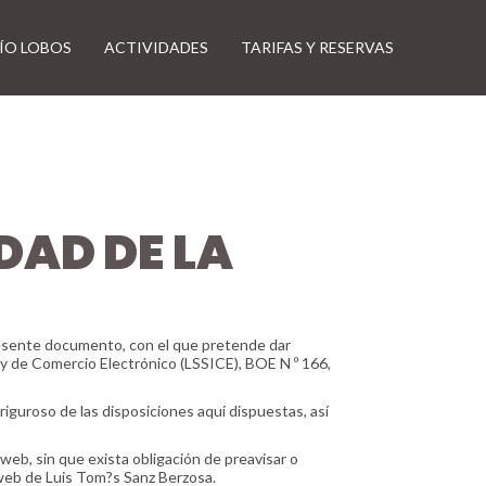
ÍO LOBOS
ACTIVIDADES
TARIFAS Y RESERVAS
EDAD DE LA
resente documento, con el que pretende dar
n y de Comercio Electrónico (LSSICE), BOE N º 166,
guroso de las disposiciones aquí dispuestas, así
web, sin que exista obligación de preavisar o
 web de Luis Tom?s Sanz Berzosa.