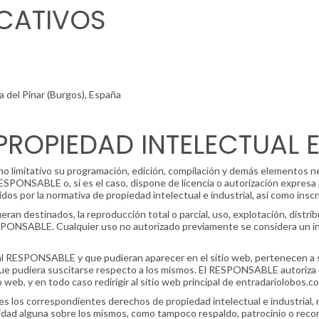
ICATIVOS
a del Pinar (Burgos), España
PROPIEDAD INTELECTUAL E
o no limitativo su programación, edición, compilación y demás elementos n
RESPONSABLE o, si es el caso, dispone de licencia o autorización expresa
s por la normativa de propiedad intelectual e industrial, así como inscr
ran destinados, la reproducción total o parcial, uso, explotación, distri
 RESPONSABLE. Cualquier uso no autorizado previamente se considera un 
s al RESPONSABLE y que pudieran aparecer en el sitio web, pertenecen a 
que pudiera suscitarse respecto a los mismos. El RESPONSABLE autoriza
web, y en todo caso redirigir al sitio web principal de entradariolobos.c
 los correspondientes derechos de propiedad intelectual e industrial, n
lidad alguna sobre los mismos, como tampoco respaldo, patrocinio o rec