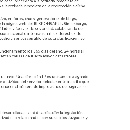
o caso, procederá a la retirada inmediata de
 a la retirada inmediata de la redirección a dicho
vo, en foros, chats, generadores de blogs,
 en la página web del RESPONSABLE. Sin embargo,
oridades y fuerzas de seguridad, colaborando de
ción nacional o internacional, los derechos de
pudiera ser susceptible de esta clasificación, se
uncionamiento los 365 días del año, 24 horas al
tezcan causas de fuerza mayor, catástrofes
l usuario. Una dirección IP es un número asignado
 actividad del servidor debidamente inscrito que
conocer el número de impresiones de páginas, el
desarrolladas, será de aplicación la legislación
rivados o relacionados con su uso los Juzgados y