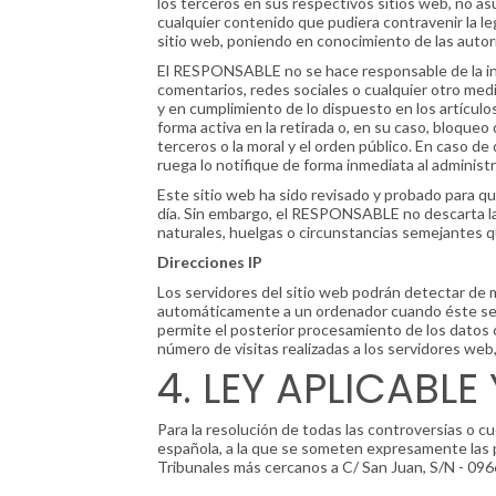
los terceros en sus respectivos sitios web, no a
cualquier contenido que pudiera contravenir la legi
sitio web, poniendo en conocimiento de las auto
El RESPONSABLE no se hace responsable de la info
comentarios, redes sociales o cualquier otro me
y en cumplimiento de lo dispuesto en los artículo
forma activa en la retirada o, en su caso, bloqueo
terceros o la moral y el orden público. En caso de
ruega lo notifique de forma inmediata al administr
Este sitio web ha sido revisado y probado para qu
día. Sin embargo, el RESPONSABLE no descarta la 
naturales, huelgas o circunstancias semejantes q
Direcciones IP
Los servidores del sitio web podrán detectar de m
automáticamente a un ordenador cuando éste se c
permite el posterior procesamiento de los datos
número de visitas realizadas a los servidores web,
4. LEY APLICABLE
Para la resolución de todas las controversias o cu
española, a la que se someten expresamente las p
Tribunales más cercanos a C/ San Juan, S/N - 096