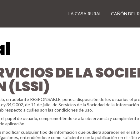
LA CASA RURAL
CAÑÓN DEL R
al
ERVICIOS DE LA SOCI
 (LSSI)
web, en adelante RESPONSABLE, pone a disposición de los usuarios el p
Ley 34/2002, de 11 de julio, de Servicios de la Sociedad de la Informació
web respecto a cuáles son las condiciones de uso.
l papel de usuario, comprometiéndose a la observancia y cumplimiento ri
de aplicación.
modificar cualquier tipo de información que pudiera aparecer en el sitio 
igaciones, entendiéndose como suficiente con la publicación en el sitio