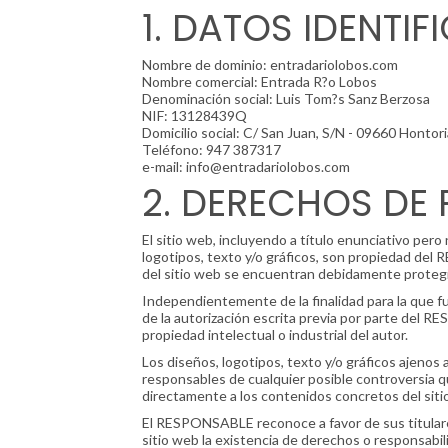
1. DATOS IDENTIF
Nombre de dominio: entradariolobos.com
Nombre comercial: Entrada R?o Lobos
Denominación social: Luis Tom?s Sanz Berzosa
NIF: 13128439Q
Domicilio social: C/ San Juan, S/N - 09660 Hontori
Teléfono: 947 387317
e-mail: info@entradariolobos.com
2. DERECHOS DE 
El sitio web, incluyendo a título enunciativo per
logotipos, texto y/o gráficos, son propiedad del 
del sitio web se encuentran debidamente protegido
Independientemente de la finalidad para la que fue
de la autorización escrita previa por parte del
propiedad intelectual o industrial del autor.
Los diseños, logotipos, texto y/o gráficos ajeno
responsables de cualquier posible controversia 
directamente a los contenidos concretos del sitio 
El RESPONSABLE reconoce a favor de sus titulares
sitio web la existencia de derechos o responsabi