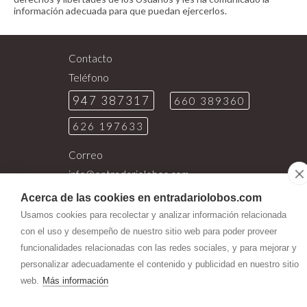
información adecuada para que puedan ejercerlos.
Contacto
Teléfono
947 387317
660 389360
626 197633
Correo
info@
entradariolobos.com
Dirección
Acerca de las cookies en entradariolobos.com
C/ San Juan, S/N
Usamos cookies para recolectar y analizar información relacionada
09660
-
Hontoria del Pinar (Burgos)
con el uso y desempeño de nuestro sitio web para poder proveer
funcionalidades relacionadas con las redes sociales, y para mejorar y
personalizar adecuadamente el contenido y publicidad en nuestro sitio
web.
Más información
ENTRADA R?O LOBOS
Aviso legal
Política de privacidad
-
-
-
Política de cookies
Gormática
-
-