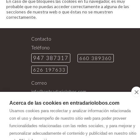
En caso de que bloquees las cookies en tu navegador, es muy
probable que no puedas acceder correctamente a alguna de las
secciones de nuestra web o que éstas no se muestren
correctamente.
Contacto
Teléfono
947 387317
660 389360
626 197633
Correo
info@
entradariolobos.com
Dirección
Acerca de las cookies en entradariolobos.com
C/ San Juan, S/N
Usamos cookies para recolectar y analizar información relacionada
09660
-
Hontoria del Pinar (Burgos)
con el uso y desempeño de nuestro sitio web para poder proveer
funcionalidades relacionadas con las redes sociales, y para mejorar y
personalizar adecuadamente el contenido y publicidad en nuestro sitio